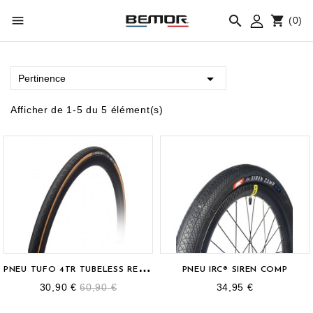



(0)

Pertinence
Afficher de 1-5 du 5 élément(s)
P
NEU TUFO 4TR TUBELESS READY 700X25C
PNEU IRC® SIREN COMP
30,90 €
60,90 €
34,95 €