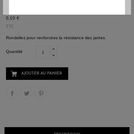
Rondelle De Renfort En Acier
0,10 €
TTC
Rondelles pour renforcées la résistance des jantes.
Quantité
AJOUTER AU PANIER