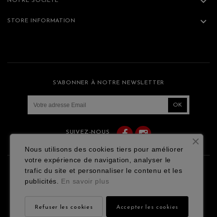

NOTRE SOCIÉTÉ

STORE INFORMATION
S'ABONNER À NOTRE NEWSLETTER
Facebook
Instagram
SUIVEZ-NOUS
Nous utilisons des cookies tiers pour améliorer
votre expérience de navigation, analyser le
trafic du site et personnaliser le contenu et les
Contact
Mentions légales
publicités.
En savoir plus
Conditions générales de vente
Refuser les cookies
Accepter les cookies