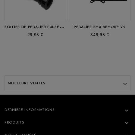
B
OITIER DE PÉDALIER PULSE® PRESSFIT
PÉDALIER BMX BEMOR® V2
prix
prix
29,95 €
349,95 €

MEILLEURS VENTES

DERNIÈRE INFORMATIONS

PRODUITS