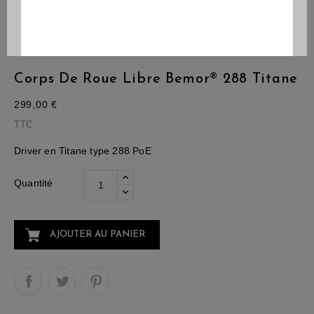
Corps De Roue Libre Bemor® 288 Titane
299,00 €
TTC
Driver en Titane type 288 PoE
Quantité
AJOUTER AU PANIER