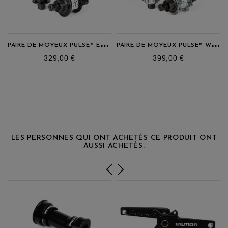
RUPTURE DE STOCK
P
AIRE DE MOYEUX PULSE® ELITE V3
P
AIRE DE MOYEUX PULSE® WCS V2
prix
prix
329,00 €
399,00 €
LES PERSONNES QUI ONT ACHETÉS CE PRODUIT ONT
AUSSI ACHETÉS: