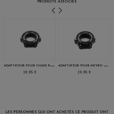
PRODUITS ASSOCIÉS
A
DAPTATEUR POUR CHASE RSP 4.0 ET 5.0
A
DAPTATEUR POUR MEYBO HOLESHOT
prix
prix
19,95 €
19,95 €
LES PERSONNES QUI ONT ACHETÉS CE PRODUIT ONT