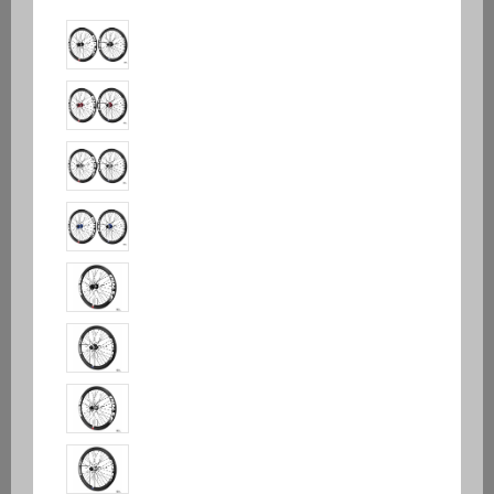
879,90 €
TTC
Exclusivité Internet
Roues haut de gamme assemblées à la main en France.
Tout le savoir faire Pulse dans une paire de roues en carbone
à prix compact.
Diamètre de
roue
Noir
Rouge
Bleu
Argent
Couleur
V-Brake et Frein à disque
Type de frein
Frein à disque uniquement
Diamètre de