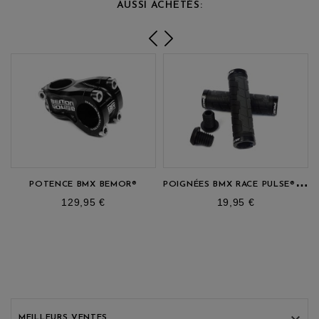
AUSSI ACHETÉS:
P
OIGNÉES BMX RACE PULSE® WCS
POTENCE BMX BEMOR®
prix
prix
129,95 €
19,95 €

MEILLEURS VENTES